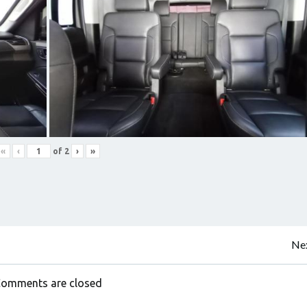
«
‹
of
2
›
»
Nex
omments are closed