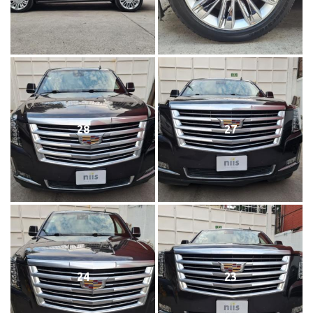
28
27
24
23