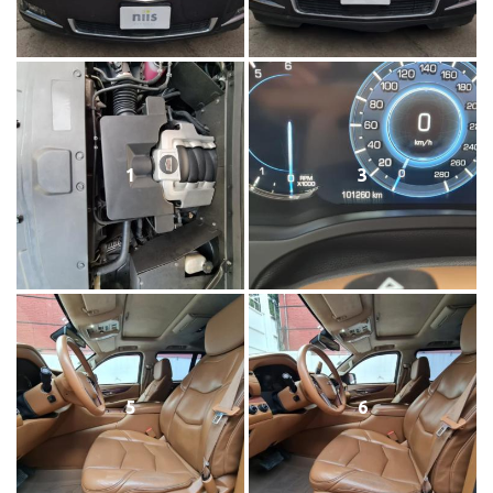
1
3
5
6